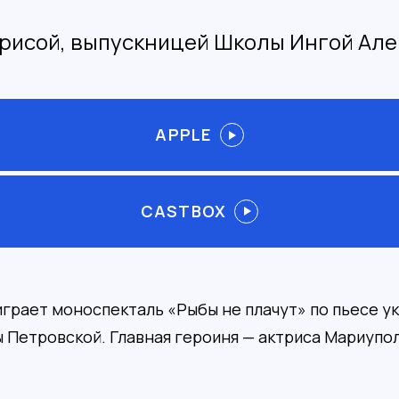
трисой, выпускницей Школы Ингой Ал
APPLE
CASTBOX
играет моноспекталь «Рыбы не плачут» по пьесе у
 Петровской. Главная героиня — актриса Мариупол