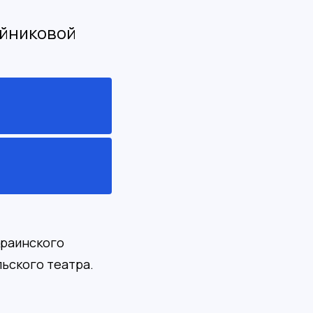
ейниковой
краинского
ьского театра.