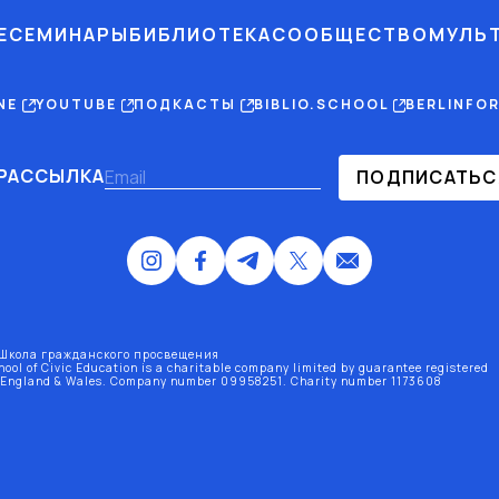
Е
СЕМИНАРЫ
БИБЛИОТЕКА
СООБЩЕСТВО
МУЛЬ
INE
YOUTUBE
ПОДКАСТЫ
BIBLIO.SCHOOL
BERLINFO
РАССЫЛКА
ПОДПИСАТЬС
Школа гражданского просвещения
hool of Civic Education is a charitable company limited by guarantee registered
 England & Wales
. Company number 09958251. Charity number 1173608