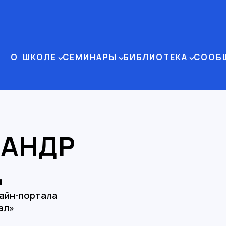
О ШКОЛЕ
СЕМИНАРЫ
БИБЛИОТЕКА
СООБ
САНДР
Ц
айн-портала
ал»