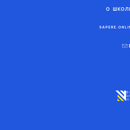
О ШКОЛ
SAPERE.ONL
© 
Sc
in