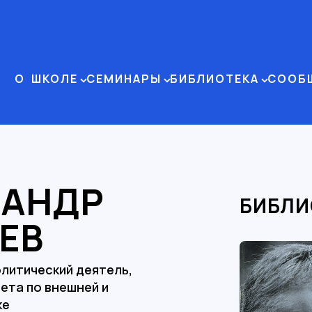
О ШКОЛЕ
СЕМИНАРЫ
БИБЛИОТЕКА
СООБ
САНДР
БИБЛИ
ЕВ
литический деятель,
ета по внешней и
ке