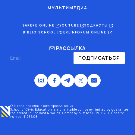
МУЛЬТИМЕДИА
SAPERE.ONLINE
YOUTUBE
ПОДКАСТЫ
BIBLIO.SCHOOL
BERLINFORUM.ONLINE
РАССЫЛКА
ПОДПИСАТЬСЯ
© Школа гражданского просвещения
School of Civic Education is a charitable company limited by guarantee
registered
in England & Wales
. Company number 09958251. Charity
number 1173608