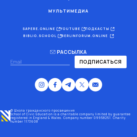
МУЛЬТИМЕДИА
SAPERE.ONLINE
YOUTUBE
ПОДКАСТЫ
BIBLIO.SCHOOL
BERLINFORUM.ONLINE
РАССЫЛКА
ПОДПИСАТЬСЯ
© Школа гражданского просвещения
School of Civic Education is a charitable company limited by guarantee
registered
in England & Wales
. Company number 09958251. Charity
number 1173608