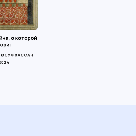
йна, о которой
ворит
,
ЮСУФ ХАССАН
2024