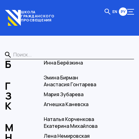
EN
РУ
ШКОЛА
ГРАЖДАНСКОГО
ПРОСВЕЩЕНИЯ
Инна Берёзкина
Эмина Бирман
Анастасия Гонтарева
Мария Зубарева
Агнешка Каневска
Наталья Корченкова
Екатерина Михайлова
Лена Немировская